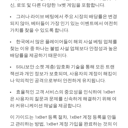
신, 로또 및 다른 다양한 1x벳 게임을 포함합니다.
그러나 라이브 베팅에서 주요 시장의 배당률은 변경
되지 않아, 베터들이 가장 인기 있는 이벤트에서 여전히
가치를 찾을 수 있도록 합니다.
한국에서 많은 플레이어들이 해외 사설 베팅 업체를
찾는 이유 중 하나는 불법 사설 업체보다 안정성과 높은
배당률을 제공하기 때문이다.
SSL(보안 소켓 계층) 암호화 기술을 통해 모든 트랜
잭션과 개인 정보가 보호되며, 사용자의 계정이 해킹이
나 악의적인 공격으로부터 안전하게 유지됩니다.
효율적인 고객 서비스의 중요성을 인식하여 1xBet
은 사용자의 질문과 문제를 신속하게 해결하기 위해 여
러 커뮤니케이션 채널을 제공합니다.
이 가이드는 1xBet 등록 절차, 1xBet 계정 등록을 만들
고 관리하는 방법, 1xBet 계정 가입을 완료하는 것의 이