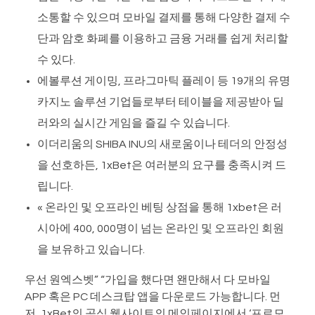
소통할 수 있으며 모바일 결제를 통해 다양한 결제 수
단과 암호 화폐를 이용하고 금융 거래를 쉽게 처리할
수 있다.
에볼루션 게이밍, 프라그마틱 플레이 등 19개의 유명
카지노 솔루션 기업들로부터 테이블을 제공받아 딜
러와의 실시간 게임을 즐길 수 있습니다.
이더리움의 SHIBA INU의 새로움이나 테더의 안정성
을 선호하든, 1xBet은 여러분의 요구를 충족시켜 드
립니다.
« 온라인 및 오프라인 베팅 상점을 통해 1xbet은 러
시아에 400, 000명이 넘는 온라인 및 오프라인 회원
을 보유하고 있습니다.
우선 원엑스벳” “가입을 했다면 왠만해서 다 모바일
APP 혹은 PC 데스크탑 앱을 다운로드 가능합니다. 먼
저, 1xBet의 공식 웹사이트의 메인페이지에서 ‘프로모