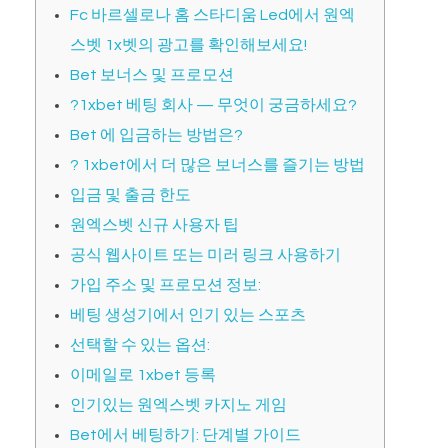
Fc 바르셀로나 홈 스타디움 Led에서 원엑
스벳 1x벳의 광고를 확인해보세요!
Bet 보너스 및 프로모션
?1xbet 베팅 회사 — 무엇이 궁금하세요?
Bet 에 입금하는 방법은?
? 1xbet에서 더 많은 보너스를 즐기는 방법
입금 및 출금 한도
​원엑스벳 신규 사용자 팁
공식 웹사이트 또는 미러 링크 사용하기
가입 주소 및 프로모션 정보:
베팅 생성기에서 인기 있는 스포츠
선택할 수 있는 옵션:
이메일로 1xbet 등록
인기있는 원엑스벳 카지노 게임
Bet에서 베팅하기: 단계별 가이드