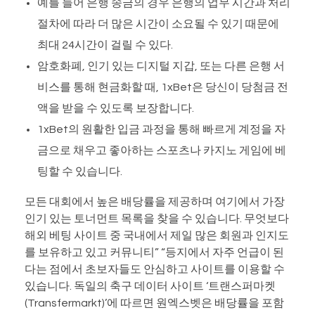
예를 들어 은행 송금의 경우 은행의 업무 시간과 처리
절차에 따라 더 많은 시간이 소요될 수 있기 때문에
최대 24시간이 걸릴 수 있다.
암호화폐, 인기 있는 디지털 지갑, 또는 다른 은행 서
비스를 통해 현금화할 때, 1xBet은 당신이 당첨금 전
액을 받을 수 있도록 보장합니다.
1xBet의 원활한 입금 과정을 통해 빠르게 계정을 자
금으로 채우고 좋아하는 스포츠나 카지노 게임에 베
팅할 수 있습니다.
모든 대회에서 높은 배당률을 제공하며 여기에서 가장
인기 있는 토너먼트 목록을 찾을 수 있습니다. 무엇보다
해외 베팅 사이트 중 국내에서 제일 많은 회원과 인지도
를 보유하고 있고 커뮤니티” “등지에서 자주 언급이 된
다는 점에서 초보자들도 안심하고 사이트를 이용할 수
있습니다. 독일의 축구 데이터 사이트 ‘트랜스퍼마켓
(Transfermarkt)’에 따르면 원엑스벳은 배당률을 포함