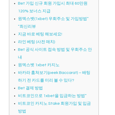
Bet 가입 신규 회원 가입시 최대 60만원
120% 보너스 지급
원엑스벳(1xbet) 우회주소 및 가입방법”
“최신리뷰
지금 바로 베팅 해보세요!
라인 베팅 (사전 매치)
Bet 공식 사이트 접속 방법 및 우회주소 안
내
원엑스벳 1xbet 카지노
바카라 훔쳐보기(peek Baccarat) – 배팅
하기 전 카드를 미리 볼 수 있다?
Bet 결제 방법
비트코인으로 1xbet을 입금하는 방법”
비트코인 카지노 Stake 회원가입 및 입금
방법