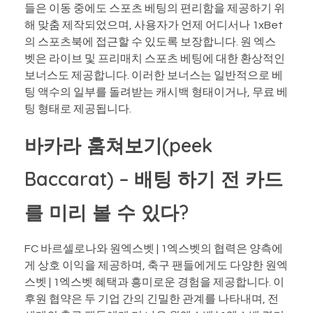
들은 이동 중에도 스포츠 베팅의 편리함을 제공하기 위
해 맞춤 제작되었으며, 사용자가 언제 어디서나 1xBet
의 스포츠북에 접근할 수 있도록 보장합니다. 원 엑스
벳은 라이브 및 프리매치 스포츠 베팅에 대한 환상적인
보너스도 제공합니다. 이러한 보너스는 일반적으로 베
팅 액수의 일부를 돌려받는 캐시백 형태이거나, 무료 베
팅 형태로 제공됩니다.
바카라 훔쳐보기(peek
Baccarat) – 배팅 하기 전 카드
를 미리 볼 수 있다?
FC 바르셀로나와 원엑스벳 | 1엑스벳의 협력은 양측에
게 상호 이익을 제공하며, 축구 팬들에게도 다양한 원엑
스벳 | 1엑스벳 혜택과 흥미로운 경험을 제공합니다. 이
후원 협약은 두 기업 간의 긴밀한 관계를 나타내며, 전