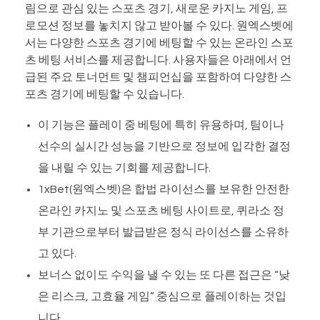
림으로 관심 있는 스포츠 경기, 새로운 카지노 게임, 프
로모션 정보를 놓치지 않고 받아볼 수 있다. 원엑스벳에
서는 다양한 스포츠 경기에 베팅할 수 있는 온라인 스포
츠 베팅 서비스를 제공합니다. 사용자들은 아래에서 언
급된 주요 토너먼트 및 챔피언십을 포함하여 다양한 스
포츠 경기에 베팅할 수 있습니다.
이 기능은 플레이 중 베팅에 특히 유용하며, 팀이나
선수의 실시간 성능을 기반으로 정보에 입각한 결정
을 내릴 수 있는 기회를 제공합니다.
1xBet(원엑스벳)은 합법 라이선스를 보유한 안전한
온라인 카지노 및 스포츠 베팅 사이트로, 퀴라소 정
부 기관으로부터 발급받은 정식 라이선스를 소유하
고 있다.
보너스 없이도 수익을 낼 수 있는 또 다른 접근은 “낮
은 리스크, 고효율 게임” 중심으로 플레이하는 것입
니다.