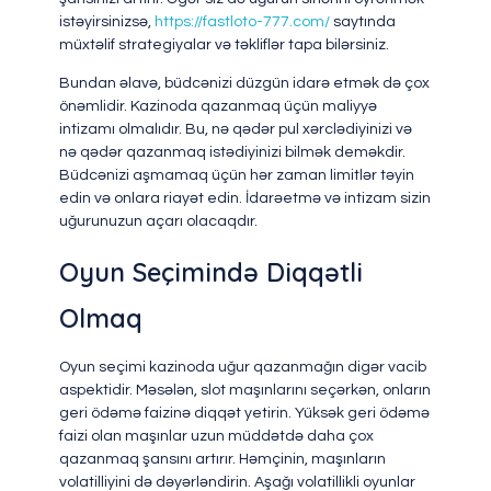
istəyirsinizsə,
https://fastloto-777.com/
saytında
müxtəlif strategiyalar və təkliflər tapa bilərsiniz.
Bundan əlavə, büdcənizi düzgün idarə etmək də çox
önəmlidir. Kazinoda qazanmaq üçün maliyyə
intizamı olmalıdır. Bu, nə qədər pul xərclədiyinizi və
nə qədər qazanmaq istədiyinizi bilmək deməkdir.
Büdcənizi aşmamaq üçün hər zaman limitlər təyin
edin və onlara riayət edin. İdarəetmə və intizam sizin
uğurunuzun açarı olacaqdır.
Oyun Seçimində Diqqətli
Olmaq
Oyun seçimi kazinoda uğur qazanmağın digər vacib
aspektidir. Məsələn, slot maşınlarını seçərkən, onların
geri ödəmə faizinə diqqət yetirin. Yüksək geri ödəmə
faizi olan maşınlar uzun müddətdə daha çox
qazanmaq şansını artırır. Həmçinin, maşınların
volatilliyini də dəyərləndirin. Aşağı volatillikli oyunlar