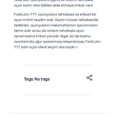
üçün lazım olan bilikləri əldə etməyə imkan verir.
FastLoto-777, oyunçulara təhlükəsiz və etibarlı bir
oyun mühiti təqdim edir. Saytın müasir təhlükəsizlik
tədbirləri, oyunçuların məlumatlarının qorunmasını
təmin edir və bu da onların rahatlıqla oyun
oynamasına imkan yaradır. Əgər siz də kazino
oyunlarında uğur qazanmaq istəyirsinizsə, FastLoto-
777 sizin üçün ideal seçim olacaqdır.<
Tags: No tags