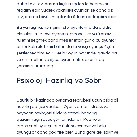
daha tez-tez, amma kiçik miqdarda ödəmələr
təqdim edir, yüksək volatillikli oyunlar isə daha az-
tez, amma böyük miqdarda ödəmələr təqdim edir.
Bu yanaşma, həmçinin stol oyunlarına da aiddir.
Məsələn, rulet oynayarkən, avropalı və ya fransız
ruletini seçmək daha məsləhətdir, çünki bu oyunlar
amerikalı ruletə nisbətən daha yaxşı oyunçu üçün
şərtlər təqdim edir. Hər bir oyun növündə, qaydaları
və ehtimalları yaxşıca öyrənmək, qazanmaq
şansınızı artıracaq.
Psixoloji Hazırlıq və Səbr
Uğurlu bir kazinoda oynama təcrübəsi üçün psixoloji
hazırlıq da çox vacibdir. Oyun zamanı stress və
həyəcan səviyyənizi idarə etmək bacarığı
qazanmağın əsas şərtlərindəndir. Kazinolar
emosional oyunçuların üstünə oynayır və belə
oyunçular daha çox itirə bilər. Buna görə də, sakit və