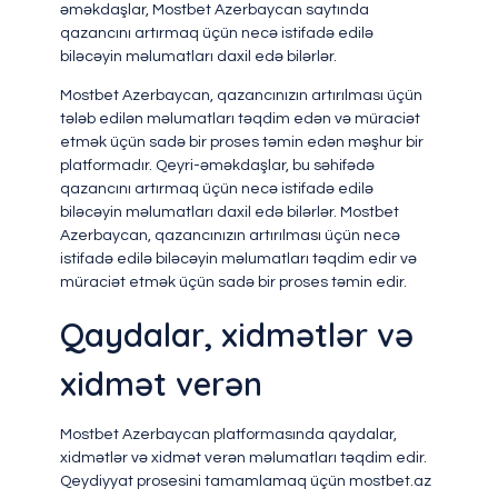
əməkdaşlar, Mostbet Azerbaycan saytında
qazancını artırmaq üçün necə istifadə edilə
biləcəyin məlumatları daxil edə bilərlər.
Mostbet Azerbaycan, qazancınızın artırılması üçün
tələb edilən məlumatları təqdim edən və müraciət
etmək üçün sadə bir proses təmin edən məşhur bir
platformadır. Qeyri-əməkdaşlar, bu səhifədə
qazancını artırmaq üçün necə istifadə edilə
biləcəyin məlumatları daxil edə bilərlər. Mostbet
Azerbaycan, qazancınızın artırılması üçün necə
istifadə edilə biləcəyin məlumatları təqdim edir və
müraciət etmək üçün sadə bir proses təmin edir.
Qaydalar, xidmətlər və
xidmət verən
Mostbet Azerbaycan platformasında qaydalar,
xidmətlər və xidmət verən məlumatları təqdim edir.
Qeydiyyat prosesini tamamlamaq üçün mostbet.az