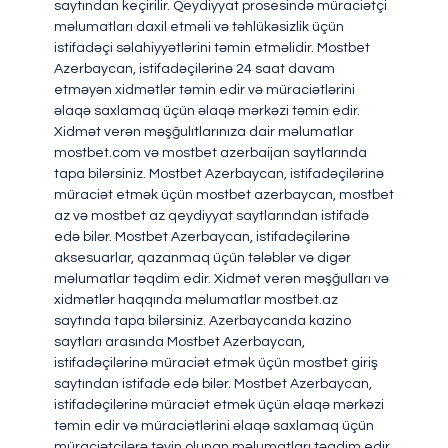
saytından keçirilir. Qeydiyyat prosesində müraciətçi
məlumatları daxil etməli və təhlükəsizlik üçün
istifadəçi səlahiyyətlərini təmin etməlidir. Mostbet
Azerbaycan, istifadəçilərinə 24 saat davam
etməyən xidmətlər təmin edir və müraciətlərini
əlaqə saxlamaq üçün əlaqə mərkəzi təmin edir.
Xidmət verən məşğulıtlarınıza dair məlumatlar
mostbet.com və mostbet azerbaijan saytlarında
tapa bilərsiniz. Mostbet Azerbaycan, istifadəçilərinə
müraciət etmək üçün mostbet azerbaycan, mostbet
az və mostbet az qeydiyyat saytlarından istifadə
edə bilər. Mostbet Azerbaycan, istifadəçilərinə
aksesuarlar, qazanmaq üçün tələblər və digər
məlumatlar təqdim edir. Xidmət verən məşğulları və
xidmətlər haqqında məlumatlar mostbet.az
saytında tapa bilərsiniz. Azerbaycanda kazino
saytları arasında Mostbet Azerbaycan,
istifadəçilərinə müraciət etmək üçün mostbet giriş
saytından istifadə edə bilər. Mostbet Azerbaycan,
istifadəçilərinə müraciət etmək üçün əlaqə mərkəzi
təmin edir və müraciətlərini əlaqə saxlamaq üçün
müraciətçilərə təyin olunan məlumatları təqdim edir.