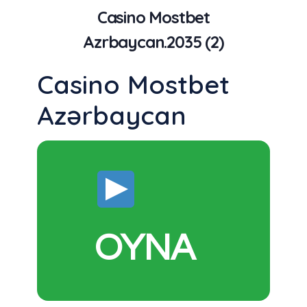
Casino Mostbet
Azrbaycan.2035 (2)
Casino Mostbet
Azərbaycan
OYNA