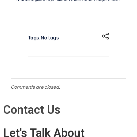
Tags: No tags
Comments are closed.
Contact Us
Let's Talk About