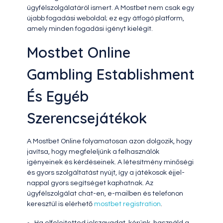
ügyfélszolgálatáról ismert. A Mostbet nem csak egy
újabb fogadási weboldal; ez egy átfogó platform,
amely minden fogadási igényt kielégít.
Mostbet Online
Gambling Establishment
És Egyéb
Szerencsejátékok
A Mostbet Online folyamatosan azon dolgozik, hogy
javítsa, hogy megfeleljünk a felhasználók
igényeinek és kérdéseinek. A létesítmény minőségi
és gyors szolgáltatást nyújt, így a játékosok éjjel-
nappal gyors segítséget kaphatnak. Az
ügyfélszolgálat chat-en, e-mailben és telefonon
keresztül is elérhető
mostbet registration
.
Ha elfelejtetted jelszavadat, kérünk, használd a