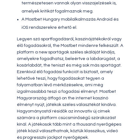
természetesen vannak olyan visszajelzések is,
amelyek kritikát fogalmaznak meg.
A Mostbet Hungary mobilalkalmazás Android és
iOS rendszerekre érhető el.
Legyen szó sportfogadásról, kaszinójátékokról vagy
élő fogadásokról, the Mostbet mindenre felkészült. A
platform a new sportágak széles skáláját kínálja,
amelyekre fogadhatsz, beleértve a labdarúgást, a
kosárlabdát, the teniszt és még sok más sportágat.
Ezenkívül élő fogadási funkciót is biztosít, amely
lehetővé teszi, hogy fogadásokat tegyen a
folyamatban lévő mérkőzésekre, ami még
izgalmasabbá teszi a fogadási élményt. Mostbet
Magyarország átfogó on the internet kaszinó
élményt nyújt, játékok széles választékát kínálva.
Hagyományostól résidők az innovatív új címek
számára a platform csúcsminőségű szórakozást
kínál. A játékosok több mint a thousand nyerőgépes
játék közül választhatnak, köztük klasszikus, videó
és progresszív jackpot nyerőgépek.