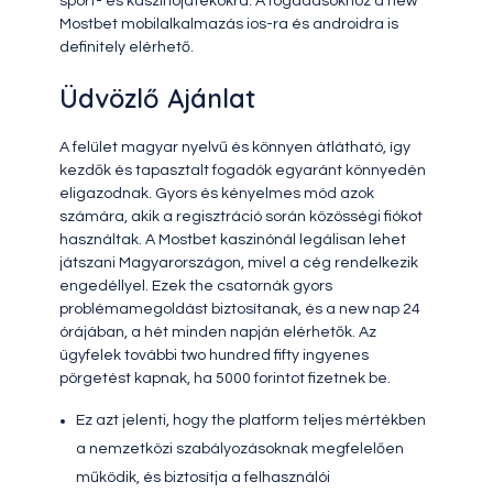
sport- és kaszinójátékokra. A fogadásokhoz a new
Mostbet mobilalkalmazás ios-ra és androidra is
definitely elérhető.
Üdvözlő Ajánlat
A felület magyar nyelvű és könnyen átlátható, így
kezdők és tapasztalt fogadók egyaránt könnyedén
eligazodnak. Gyors és kényelmes mód azok
számára, akik a regisztráció során közösségi fiókot
használtak. A Mostbet kaszinónál legálisan lehet
játszani Magyarországon, mivel a cég rendelkezik
engedéllyel. Ezek the csatornák gyors
problémamegoldást biztosítanak, és a new nap 24
órájában, a hét minden napján elérhetők. Az
ügyfelek további two hundred fifty ingyenes
pörgetést kapnak, ha 5000 forintot fizetnek be.
Ez azt jelenti, hogy the platform teljes mértékben
a nemzetközi szabályozásoknak megfelelően
működik, és biztosítja a felhasználói