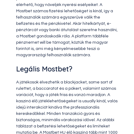
elérhető, hogy növeljék nyerési esélyeiket. A
Mostbet számos fizetési lehetőséget is kínál, így a
felhasználók számára egyszerűvé válik the
befizetés és the pénzkivétel. Akár hitelkártyát, e-
pénztárcát vagy banki átutalást szeretne használni,
a Mostbet gondoskodik róla. A platform többféle
pénznemet will be támogat, köztük the magyar
forintot is, ami még kényelmesebbé teszi a
magyarországi felhasználók számára.
Legális Mostbet?
A játékosok élvezhetik a blackjacket, some sort of
rulettet, a baccaratot és a pókert, valamint számos
variációt, hogy a játék friss és vonzó maradjon. A
kaszinó élő játéklehetőségeket is usually kínál, valós
idejű interakciót kínálva the professzionális
kereskedőkkel. Minden tranzakció gyors és
biztonságos, minimális várakozási idővel. Az alábbi
táblázat a befizetési lehetőségeket és limiteket
mutatja be. A Mostbet HU élő kaszinó több mint 1000