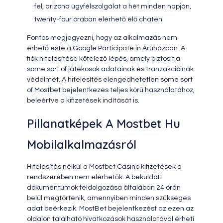
fel, arizona ügyfélszolgálat a hét minden napján,
twenty-four órában elérhető élő chaten.
Fontos megjegyezni, hogy az alkalmazás nem
érhető este a Google Participate in Áruházban. A
fiók hitelesítése kötelező lépés, amely biztosítja
some sort of játékosok adatainak és tranzakcióinak
védelmét. A hitelesítés elengedhetetlen some sort
of Mostbet bejelentkezés teljes körű használatához,
beleértve a kifizetések indítását is.
Pillanatképek A Mostbet Hu
Mobilalkalmazásról
Hitelesítés nélkül a Mostbet Casino kifizetések a
rendszerében nem elérhetők. A beküldött
dokumentumok feldolgozása általában 24 órán
belül megtörténik, amennyiben minden szükséges
adat beérkezik. MostBet bejelentkezést az ezen az
oldalon található hivatkozások használatával érheti