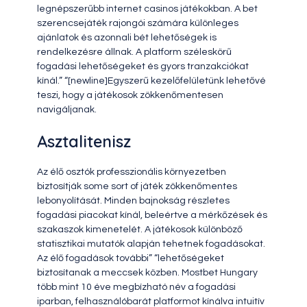
legnépszerűbb internet casinos játékokban. A bet
szerencsejáték rajongói számára különleges
ajánlatok és azonnali bét lehetőségek is
rendelkezésre állnak. A platform széleskörű
fogadási lehetőségeket és gyors tranzakciókat
kínál.” “[newline]Egyszerű kezelőfelületünk lehetővé
teszi, hogy a játékosok zökkenőmentesen
navigáljanak.
Asztalitenisz
Az élő osztók professzionális környezetben
biztosítják some sort of játék zökkenőmentes
lebonyolítását. Minden bajnokság részletes
fogadási piacokat kínál, beleértve a mérkőzések és
szakaszok kimenetelét. A játékosok különböző
statisztikai mutatók alapján tehetnek fogadásokat.
Az élő fogadások további” “lehetőségeket
biztosítanak a meccsek közben. Mostbet Hungary
több mint 10 éve megbízható név a fogadási
iparban, felhasználóbarát platformot kínálva intuitív