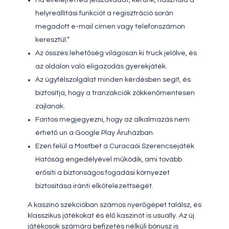
helyreállítási funkciót a regisztráció során
megadott e-mail címen vagy telefonszámon
keresztül.”
Az összes lehetőség világosan ki truck jelölve, és
az oldalon való eligazodás gyerekjáték.
Az ügyfélszolgálat minden kérdésben segít, és
biztosítja, hogy a tranzakciók zökkenőmentesen
zajlanak.
Fontos megjegyezni, hogy az alkalmazás nem
érhető un a Google Play Áruházban.
Ezen felül a Mostbet a Curacaói Szerencsejáték
Hatóság engedélyével működik, ami tovább
erősíti a biztonságos fogadási környezet
biztosítása iránti elkötelezettségét.
A kaszinó szekcióban számos nyerőgépet találsz, és
klasszikus játékokat és élő kaszinót is usually. Az új
játékosok számára befizetés nélküli bónusz is