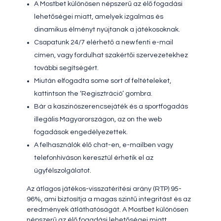
A Mostbet különösen népszerű az élő fogadási
lehetőségei miatt, amelyek izgalmas és
dinamikus élményt nyújtanak a játékosoknak.
Csapatunk 24/7 elérhető a new fenti e-mail
címen, vagy fordulhat szakértői szervezetekhez
további segítségért.
Miután elfogadta some sort of feltételeket,
kattintson the ‘Regisztráció’ gombra.
Bár a kaszinószerencsejáték és a sportfogadás
illegális Magyarországon, az on the web
fogadások engedélyezettek.
A felhasználók élő chat-en, e-mailben vagy
telefonhíváson keresztül érhetik el az
ügyfélszolgálatot.
Az átlagos játékos-visszatérítési arány (RTP) 95-
96%, ami biztosítja a magas szintű integritást és az
eredmények átláthatóságát. A Mostbet különösen
népszerű az élő fogadási lehetőségei miatt,