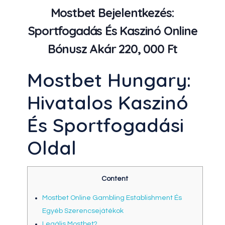
Mostbet Bejelentkezés:
Sportfogadás És Kaszinó Online
Bónusz Akár 220, 000 Ft
Mostbet Hungary:
Hivatalos Kaszinó
És Sportfogadási
Oldal
Content
Mostbet Online Gambling Establishment És
Egyéb Szerencsejátékok
Legális Mostbet?