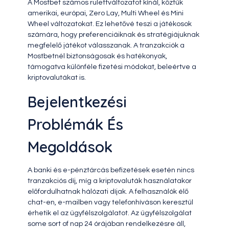
A Mostbet számos rulettváltozatot kínál, köztük
amerikai, európai, Zero Lay, Multi Wheel és Mini
Wheel változatokat. Ez lehetővé teszi a játékosok
számára, hogy preferenciáiknak és stratégiájuknak
megfelelő játékot válasszanak. A tranzakciók a
Mostbetnél biztonságosak és hatékonyak,
támogatva különféle fizetési módokat, beleértve a
kriptovalutákat is.
Bejelentkezési
Problémák És
Megoldások
A banki és e-pénztárcás befizetések esetén nincs
tranzakciós díj, míg a kriptovaluták használatakor
előfordulhatnak hálózati díjak. A felhasználók élő
chat-en, e-mailben vagy telefonhíváson keresztül
érhetik el az ügyfélszolgálatot. Az ügyfélszolgálat
some sort of nap 24 órájában rendelkezésre áll,