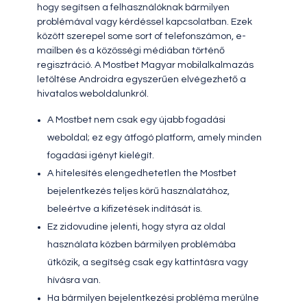
hogy segítsen a felhasználóknak bármilyen
problémával vagy kérdéssel kapcsolatban. Ezek
között szerepel some sort of telefonszámon, e-
mailben és a közösségi médiában történő
regisztráció. A Mostbet Magyar mobilalkalmazás
letöltése Androidra egyszerűen elvégezhető a
hivatalos weboldalunkról.
A Mostbet nem csak egy újabb fogadási
weboldal; ez egy átfogó platform, amely minden
fogadási igényt kielégít.
A hitelesítés elengedhetetlen the Mostbet
bejelentkezés teljes körű használatához,
beleértve a kifizetések indítását is.
Ez zidovudine jelenti, hogy styra az oldal
használata közben bármilyen problémába
ütközik, a segítség csak egy kattintásra vagy
hívásra van.
Ha bármilyen bejelentkezési probléma merülne