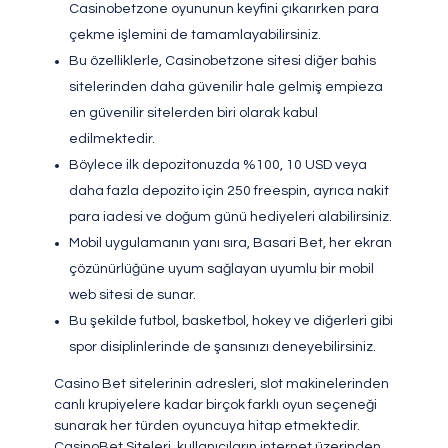
Casinobetzone oyununun keyfini çıkarırken para
çekme işlemini de tamamlayabilirsiniz.
Bu özelliklerle, Casinobetzone sitesi diğer bahis
sitelerinden daha güvenilir hale gelmiş empieza
en güvenilir sitelerden biri olarak kabul
edilmektedir.
Böylece ilk depozitonuzda %100, 10 USD veya
daha fazla depozito için 250 freespin, ayrıca nakit
para iadesi ve doğum günü hediyeleri alabilirsiniz.
Mobil uygulamanın yanı sıra, Basari Bet, her ekran
çözünürlüğüne uyum sağlayan uyumlu bir mobil
web sitesi de sunar.
Bu şekilde futbol, basketbol, hokey ve diğerleri gibi
spor disiplinlerinde de şansınızı deneyebilirsiniz.
Casino Bet sitelerinin adresleri, slot makinelerinden
canlı krupiyelere kadar birçok farklı oyun seçeneği
sunarak her türden oyuncuya hitap etmektedir.
CasinoBet Siteleri, kullanıcıların internet üzerinden