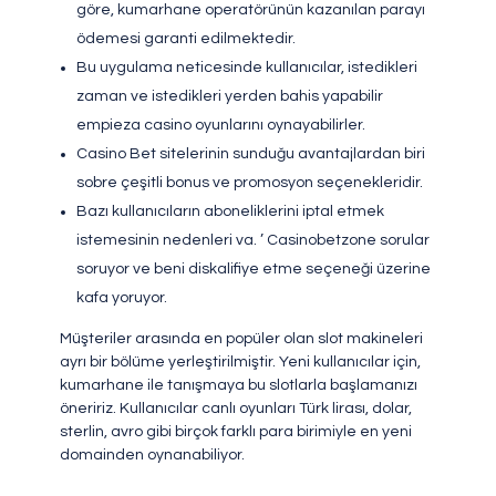
göre, kumarhane operatörünün kazanılan parayı
ödemesi garanti edilmektedir.
Bu uygulama neticesinde kullanıcılar, istedikleri
zaman ve istedikleri yerden bahis yapabilir
empieza casino oyunlarını oynayabilirler.
Casino Bet sitelerinin sunduğu avantajlardan biri
sobre çeşitli bonus ve promosyon seçenekleridir.
Bazı kullanıcıların aboneliklerini iptal etmek
istemesinin nedenleri va. ’ Casinobetzone sorular
soruyor ve beni diskalifiye etme seçeneği üzerine
kafa yoruyor.
Müşteriler arasında en popüler olan slot makineleri
ayrı bir bölüme yerleştirilmiştir. Yeni kullanıcılar için,
kumarhane ile tanışmaya bu slotlarla başlamanızı
öneririz. Kullanıcılar canlı oyunları Türk lirası, dolar,
sterlin, avro gibi birçok farklı para birimiyle en yeni
domainden oynanabiliyor.