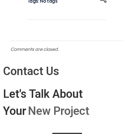
Tags: No tags
Comments are closed.
Contact Us
Let's Talk About
Your
New Project