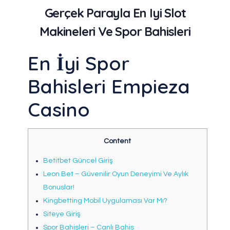
Gerçek Parayla En Iyi Slot
Makineleri Ve Spor Bahisleri
En İyi Spor
Bahisleri Empieza
Casino
Content
Betitbet Güncel Giriş
Leon Bet – Güvenilir Oyun Deneyimi Ve Aylık
Bonuslar!
Kingbetting Mobil Uygulaması Var Mı?
Siteye Giriş
Spor Bahisleri – Canlı Bahis