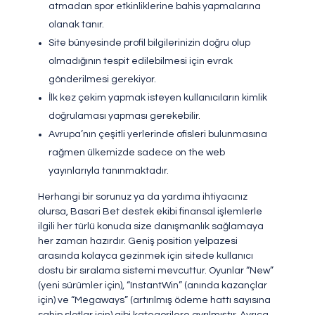
atmadan spor etkinliklerine bahis yapmalarına
olanak tanır.
Site bünyesinde profil bilgilerinizin doğru olup
olmadığının tespit edilebilmesi için evrak
gönderilmesi gerekiyor.
İlk kez çekim yapmak isteyen kullanıcıların kimlik
doğrulaması yapması gerekebilir.
Avrupa’nın çeşitli yerlerinde ofisleri bulunmasına
rağmen ülkemizde sadece on the web
yayınlarıyla tanınmaktadır.
Herhangi bir sorunuz ya da yardıma ihtiyacınız
olursa, Basari Bet destek ekibi finansal işlemlerle
ilgili her türlü konuda size danışmanlık sağlamaya
her zaman hazırdır. Geniş position yelpazesi
arasında kolayca gezinmek için sitede kullanıcı
dostu bir sıralama sistemi mevcuttur. Oyunlar “New”
(yeni sürümler için), “InstantWin” (anında kazançlar
için) ve “Megaways” (artırılmış ödeme hattı sayısına