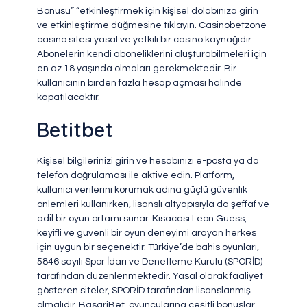
Bonusu” “etkinleştirmek için kişisel dolabınıza girin
ve etkinleştirme düğmesine tıklayın. Casinobetzone
casino sitesi yasal ve yetkili bir casino kaynağıdır.
Abonelerin kendi aboneliklerini oluşturabilmeleri için
en az 18 yaşında olmaları gerekmektedir. Bir
kullanıcının birden fazla hesap açması halinde
kapatılacaktır.
Betitbet
Kişisel bilgilerinizi girin ve hesabınızı e-posta ya da
telefon doğrulaması ile aktive edin. Platform,
kullanıcı verilerini korumak adına güçlü güvenlik
önlemleri kullanırken, lisanslı altyapısıyla da şeffaf ve
adil bir oyun ortamı sunar. Kısacası Leon Guess,
keyifli ve güvenli bir oyun deneyimi arayan herkes
için uygun bir seçenektir. Türkiye’de bahis oyunları,
5846 sayılı Spor İdari ve Denetleme Kurulu (SPORİD)
tarafından düzenlenmektedir. Yasal olarak faaliyet
gösteren siteler, SPORİD tarafından lisanslanmış
olmalıdır. BasariBet, oyuncularına çeşitli bonuslar