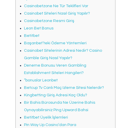
Casinobetzone Ne Tür Teklifleri Var
Casinobet Siteleri Nasıl Giriş Yapılır?
Casinobetzone Resmi Giriş
Leon Bet Bonus
Betitbet
Başarıbet’teki Ödeme Yöntemleri
Casinobet Sitelerinin Adresi Nedir? Casino
Gamble Giriş Nasıl Yapılır?
Deneme Bonusu Veren Gambling
Establishment Siteleri Hangileri?
“bonuslar Leonbet
Betcup Tv Canlı Maç Izleme Sitesi Nelerdir?
Kingbetting Giriş Adresi Kaç Oldu?
Bir Bahis Bürosunda Ne Üzerine Bahis
Oynayabilirsiniz Ping Upward Bahsi
Betitbet Üyelik İşlemleri
Pin Way Up Casino’dan Para