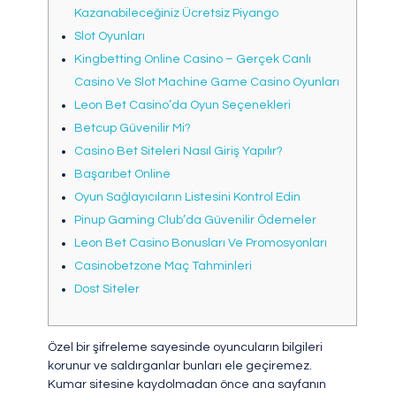
Kazanabileceğiniz Ücretsiz Piyango
Slot Oyunları
Kingbetting Online Casino – Gerçek Canlı
Casino Ve Slot Machine Game Casino Oyunları
Leon Bet Casino’da Oyun Seçenekleri
Betcup Güvenilir Mi?
Casino Bet Siteleri Nasıl Giriş Yapılır?
Başarıbet Online
Oyun Sağlayıcıların Listesini Kontrol Edin
Pinup Gaming Club’da Güvenilir Ödemeler
Leon Bet Casino Bonusları Ve Promosyonları
Casinobetzone Maç Tahminleri
Dost Siteler
Özel bir şifreleme sayesinde oyuncuların bilgileri
korunur ve saldırganlar bunları ele geçiremez.
Kumar sitesine kaydolmadan önce ana sayfanın