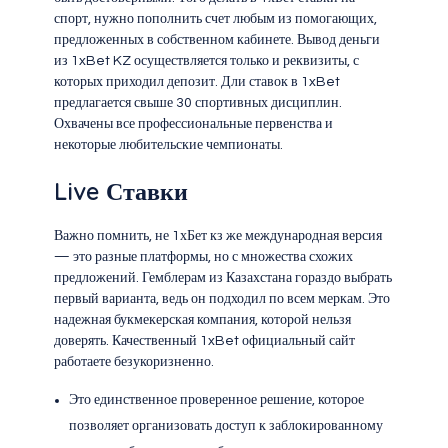
спорт, нужно пополнить счет любым из помогающих,
предложенных в собственном кабинете. Вывод деньги
из 1xBet KZ осуществляется только и реквизиты, с
которых приходил депозит. Дли ставок в 1xBet
предлагается свыше 30 спортивных дисциплин.
Охвачены все профессиональные первенства и
некоторые любительские чемпионаты.
Live Ставки
Важно помнить, не 1хБет кз же международная версия
— это разные платформы, но с множества схожих
предложений. Гемблерам из Казахстана гораздо выбрать
первый варианта, ведь он подходил по всем меркам. Это
надежная букмекерская компания, которой нельзя
доверять. Качественный 1xBet официальный сайт
работаете безукоризненно.
Это единственное проверенное решение, которое
позволяет организовать доступ к заблокированному