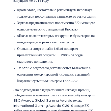
запущено же 2016 году.
Кроме этого, настоятельно рекомендуем используя
только свои персональные данные во во регистрации.
Зеркала предназначались повсеместно БК имеющего
офшорную версию с лицензией Кюрасао.
«Иксы» являются вторым из крупных букмекеров на
международном рынке азартных услуг.
Ставки на спорт онлайн 1xBet поощряет
приветственным бонусом — 200% от ссуды
стартового пополнения.
1xBet KZ ведет свою деятельность в Казахстане а
основании международной лицензии, выданной
Кюрасао неусыпным номером 1668/JAZ.
Это подтвердили ряд престижных наград и премий,
победителем и номинантом их становился букмекер —
SBC Awards, Global Gaming Awards только
International Gaming Awards. С 2019 январе БК
1хБет являлась официальным беттинг-партнером ФК