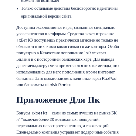
момент но возникает.
Только остальные действия бесповоротно идентичны
оригинальной версии сайта.
Доступны эксклюзивные игры, созданные специально
усовершенство платформы. Средства а счет игрока же
1хБет КЗ поступаешь практически мгновенно только не
облагаются никакими комиссиями со же конторы. Особо
популярно в Казахстане пополнение 1xBet через
Билайн и с посторонней банковских карт. Для вывода
денег менаджеру счета применяются них же методы, них
использовались для него пополнения, кроме интернет-
банкинга. Зато можно заиметь наличные через KazPost
или банкоматы «Halyk Bank».
Приложение Для Пк
Бонусы 1xbet kz – сами из самых лучших на рынке БК
и” “включая более 20 возможных поощрений,
персональных нераспространенных, а также акций.
Еженедельно компания устраивает подарочные события,