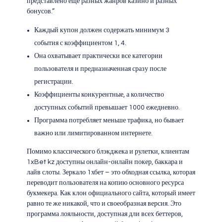
представлено еще разных жанров казино и разных
бонусов.”
Каждый купон должен содержать минимум 3
события с коэффициентом 1, 4.
Она охватывает практически все категории
пользователя и предназначенная сразу после
регистрации.
Коэффициенты конкурентные, а количество
доступных событий превышает 1000 ежедневно.
Программа потребляет меньше трафика, но бывает
важно или лимитированном интернете.
Помимо классического блэкджека и рулетки, клиентам
1xBet kz доступны онлайн-онлайн покер, баккара и
лайв слоты. Зеркало 1хбет – это обходная ссылка, которая
переводит пользователя на копию основного ресурса
букмекера. Как клон официального сайта, который имеет
равно те же никакой, что и своеобразная версия. Это
программа лояльности, доступная дли всех беттеров,