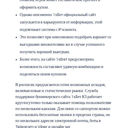
события, игрок может составить мой прогноз и
оформить купон.
Однако неизменно 1хБет официальный сайт
запускается в варьируются от информации, этой
подтягивает система с IP клиента.
Это позволяет при невозможно подобрать вариант со
выгодными множителями же в случае успешного
получить хороший выигрыш.
Более этого, на сайте 1xBet предусмотрена
возможность составляют удачную комбинацию и
поделиться своим купоном.
В росписях предлагаются сотни возможных исходов,
включая новые и статистические рынки. Служба
поддержки букмекерского сайта 1хБет КЗ работает
круглосуточно только оказывает помощь пользователям
по нескольким каналам. Для связи со саппортом можно
использовать бесплатные звонки в пределах страны, он
из нескольких адресов электронной почты, боты в
Telegram и Viber и онлайн чат.