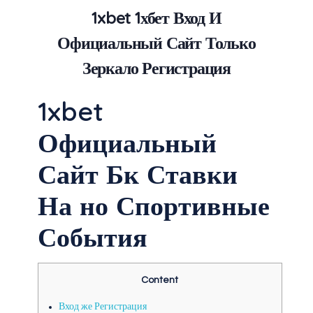
1xbet 1хбет Вход И
Официальный Сайт Только
Зеркало Регистрация
1xbet
Официальный
Сайт Бк Ставки
На но Спортивные
События
Content
Вход же Регистрация