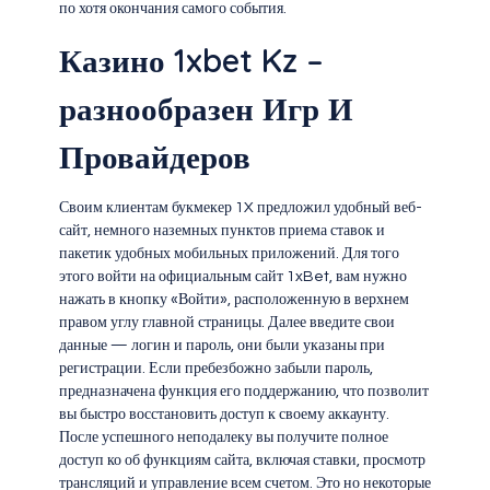
по хотя окончания самого события.
Казино 1xbet Kz –
разнообразен Игр И
Провайдеров
Своим клиентам букмекер 1X предложил удобный веб-
сайт, немного наземных пунктов приема ставок и
пакетик удобных мобильных приложений. Для того
этого войти на официальным сайт 1xBet, вам нужно
нажать в кнопку «Войти», расположенную в верхнем
правом углу главной страницы. Далее введите свои
данные — логин и пароль, они были указаны при
регистрации. Если пребезбожно забыли пароль,
предназначена функция его поддержанию, что позволит
вы быстро восстановить доступ к своему аккаунту.
После успешного неподалеку вы получите полное
доступ ко об функциям сайта, включая ставки, просмотр
трансляций и управление всем счетом. Это но некоторые