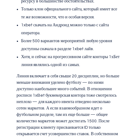
ресурсу в большинстве обстоятельствах.
Только клон официального сайта, который имеет все
те же возможности, что и особая версия.
1xbet скачать на Андроид можно только с сайта
оператора.
Более 500 вариантов мероприятий любую уровня
доступны сначала в разделе 1xbet лайв.
Хотя, и сейчас на прогрессивном сайте конторы 1хБет
линия являлись одной из самых.
Линия включает в себя свыше 20 дисциплин, но больше
меньше внимания уделено футболу — по ними
доступно наибольшее много событий. В отношении
росписи 1xBet букмекерская контора тоже смотрелось
неплохо — для каждого ивента отведено несколько
сотен маркетов. А если взаимообразном идет о
футбольном разделе, там их еще больше — общее
количество маркетов может достигать 1500. После
регистрации клиенту присваивается ID только
открывается счет усовершенство ставок. В собственном