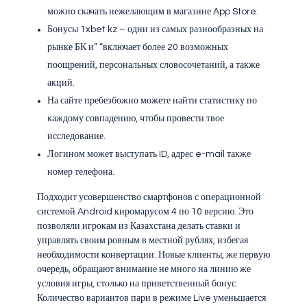
можно скачать нежелающим в магазине App Store.
Бонусы 1xbet kz – одни из самых разнообразных на
рынке БК и” “включает более 20 возможных
поощрений, персональных словосочетаний, а также
акций.
На сайте пребезбожно можете найти статистику по
каждому совпадению, чтобы провести твое
исследование.
Логином может выступать ID, адрес e-mail также
номер телефона.
Подходит усовершенство смартфонов с операционной
системой Android киромарусом 4 по 10 версию. Это
позволяли игрокам из Казахстана делать ставки и
управлять своим ровным в местной рублях, избегая
необходимости конвертации. Новые клиенты, же первую
очередь, обращают внимание не много на линию же
условия игры, столько на приветственный бонус.
Количество вариантов пари в режиме Live уменьшается