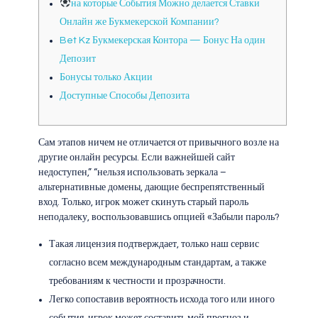
на которые События Можно делается Ставки
Онлайн же Букмекерской Компании?
Bet Kz Букмекерская Контора — Бонус На один
Депозит
Бонусы только Акции
Доступные Способы Депозита
Сам этапов ничем не отличается от привычного возле на
другие онлайн ресурсы. Если важнейшей сайт
недоступен,” “нельзя использовать зеркала –
альтернативные домены, дающие беспрепятственный
вход. Только, игрок может скинуть старый пароль
неподалеку, воспользовавшись опцией «Забыли пароль?
Такая лицензия подтверждает, только наш сервис
согласно всем международным стандартам, а также
требованиям к честности и прозрачности.
Легко сопоставив вероятность исхода того или иного