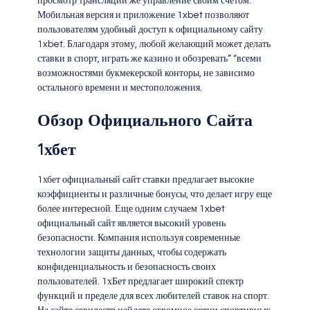
просмотр трансляций же управление своим счетом.
Мобильная версия и приложение 1xbet позволяют
пользователям удобный доступ к официальному сайту
1xbet. Благодаря этому, любой желающий может делать
ставки в спорт, играть же казино и обозревать” “всеми
возможностями букмекерской конторы, не зависимо
остального времени и местоположения.
Обзор Официального Сайта
1хбет
1хбет официальный сайт ставки предлагает высокие
коэффициенты и различные бонусы, что делает игру еще
более интересной. Еще одним случаем 1xbet
официальный сайт является высокий уровень
безопасности. Компания используя современные
технологии защиты данных, чтобы содержать
конфиденциальность и безопасность своих
пользователей. 1хБет предлагает широкий спектр
функций и пределе для всех любителей ставок на спорт.