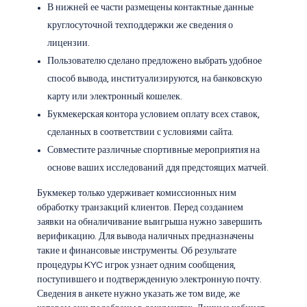
В нижней ее части размещены контактные данные
круглосуточной техподдержки же сведения о
лицензии.
Пользователю сделано предложено выбрать удобное
способ вывода, институализируются, на банковскую
карту или электронный кошелек.
Букмекерская контора условием оплату всех ставок,
сделанных в соответствии с условиями сайта.
Совместите различные спортивные мероприятия на
основе ваших исследований ддя предстоящих матчей.
Букмекер только удерживает комиссионных ним
обработку транзакций клиентов. Перед созданием
заявки на обналичивание выигрыша нужно завершить
верификацию. Для вывода наличных предназначены
такие и финансовые инструменты. Об результате
процедуры KYC игрок узнает одним сообщения,
поступившего и подтвержденную электронную почту.
Сведения в анкете нужно указать же том виде, же