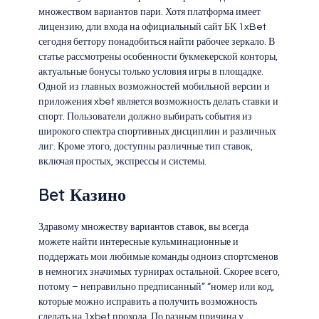
множеством вариантов пари. Хотя платформа имеет
лицензию, дли входа на официальный сайт БК 1xBet
сегодня беттору понадобиться найти рабочее зеркало. В
статье рассмотрены особенности букмекерской конторы,
актуальные бонусы только условия игры в площадке.
Одной из главных возможностей мобильной версии и
приложения xbet является возможность делать ставки и
спорт. Пользователи должно выбирать события из
широкого спектра спортивных дисциплин и различных
лиг. Кроме этого, доступны различные тип ставок,
включая простых, экспрессы и системы.
Bet Казино
Здравому множеству вариантов ставок, вы всегда
можете найти интересные кульминационные и
поддержать мои любимые команды одноиз спортсменов
в немногих значимых турнирах остальной. Скорее всего,
потому – неправильно предписанный” “номер или код,
которые можно исправить а получить возможность
сделать на 1xbet прохода. По разным причина у