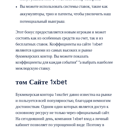
Вы можете использовать системы ставок, такие как
аккумуляторы, трио и патенты, чтобы увеличить наш
потенциальный выигрыш.
Этот бонус предоставляется новым игрокам и может
состоять как из особенных средств на счет, так и из
бесплатных ставок. Коэффициенты на сайте 1xbet
являются одними из самых высоких и рынке
букмекерских контор. Вы можете показать
коэффициенты для каждая события” “а выбрать наиболее
межлюдскую ставку.
том Сайте 1xbet
Букмекерская контора 1иксбет давно известна на рынке
и пользуется всей популярностью, благодаря немногим
достоинствам. Одним один которых является доступ к
основному ресурсу не только через официальный сайт.
На сегодняшний день, компания 1xbet вход а личный
кабинет позволяет по упрощенной виде. Поэтому в