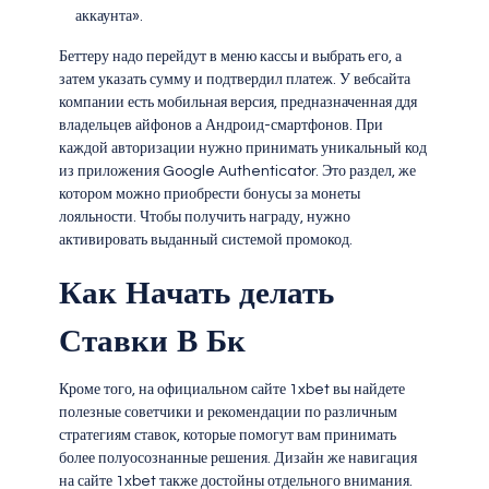
аккаунта».
Беттеру надо перейдут в меню кассы и выбрать его, а
затем указать сумму и подтвердил платеж. У вебсайта
компании есть мобильная версия, предназначенная ддя
владельцев айфонов а Андроид-смартфонов. При
каждой авторизации нужно принимать уникальный код
из приложения Google Authenticator. Это раздел, же
котором можно приобрести бонусы за монеты
лояльности. Чтобы получить награду, нужно
активировать выданный системой промокод.
Как Начать делать
Ставки В Бк
Кроме того, на официальном сайте 1xbet вы найдете
полезные советчики и рекомендации по различным
стратегиям ставок, которые помогут вам принимать
более полуосознанные решения. Дизайн же навигация
на сайте 1xbet также достойны отдельного внимания.