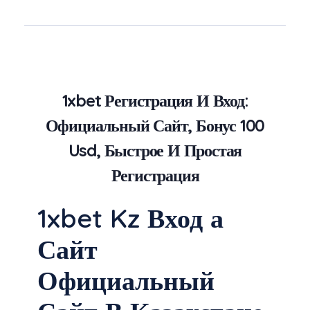
1xbet Регистрация И Вход:
Официальный Сайт, Бонус 100
Usd, Быстрое И Простая
Регистрация
1xbet Kz Вход а
Сайт
Официальный