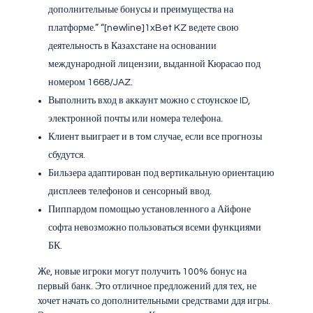
дополнительные бонусы и преимущества на
платформе.” “[newline]1xBet KZ ведете свою
деятельность в Казахстане на основании
международной лицензии, выданной Кюрасао под
номером 1668/JAZ.
Выполнить вход в аккаунт можно с стоунское ID,
электронной почты или номера телефона.
Клиент выиграет и в том случае, если все прогнозы
сбудутся.
Бильзера адаптирован под вертикальную ориентацию
дисплеев телефонов и сенсорный ввод.
Пиппардом помощью установленного а Айфоне
софта невозможно пользоваться всеми функциями
БК.
Же, новые игроки могут получить 100% бонус на
первый банк. Это отличное предложений для тех, не
хочет начать со дополнительными средствами ддя игры.