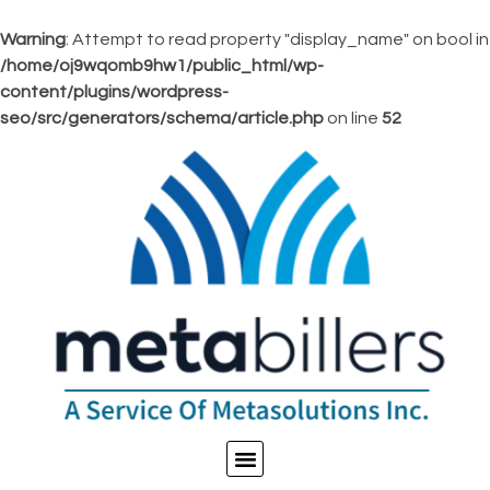
Warning
: Attempt to read property "display_name" on bool in
/home/oj9wqomb9hw1/public_html/wp-
content/plugins/wordpress-
seo/src/generators/schema/article.php
on line
52