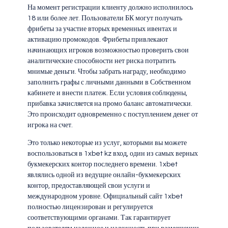
На момент регистрации клиенту должно исполнилось
18 или более лет. Пользователи БК могут получать
фрибеты за участие вторых временных ивентах и
активацию промокодов. Фрибеты привлекают
начинающих игроков возможностью проверить свои
аналитические способности нет риска потратить
мнимые деньги. Чтобы забрать награду, необходимо
заполнить графы с личными данными в Собственном
кабинете и внести платеж. Если условия соблюдены,
прибавка зачисляется на промо баланс автоматически.
Это происходит одновременно с поступлением денег от
игрока на счет.
Это только некоторые из услуг, которыми вы можете
воспользоваться в 1xbet kz вход, один из самых верных
букмекерских контор последнего времени. 1xbet
являлись одной из ведущие онлайн-букмекерских
контор, предоставляющей свои услуги и
международном уровне. Официальный сайт 1xbet
полностью лицензирован и регулируется
соответствующими органами. Так гарантирует