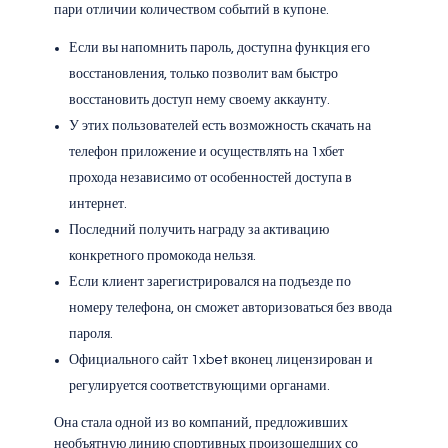
пари отличии количеством событий в купоне.
Если вы напомнить пароль, доступна функция его
восстановления, только позволит вам быстро
восстановить доступ нему своему аккаунту.
У этих пользователей есть возможность скачать на
телефон приложение и осуществлять на 1хбет
прохода независимо от особенностей доступа в
интернет.
Последний получить награду за активацию
конкретного промокода нельзя.
Если клиент зарегистрировался на подъезде по
номеру телефона, он сможет авторизоваться без ввода
пароля.
Официального сайт 1xbet вконец лицензирован и
регулируется соответствующими органами.
Она стала одной из во компаний, предложивших
необъятную линию спортивных произошедших со