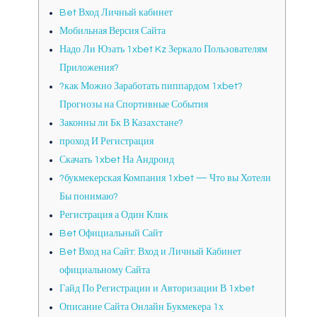
Bet Вход Личный кабинет
Мобильная Версия Сайта
Надо Ли Юзать 1xbet Kz Зеркало Пользователям
Приложения?
?как Можно Заработать пиппардом 1xbet?
Прогнозы на Спортивные События
Законны ли Бк В Казахстане?
проход И Регистрация
Скачать 1xbet На Андроид
?букмекерская Компания 1xbet — Что вы Хотели
Бы понимаю?
Регистрация а Один Клик
Bet Официальный Сайт
Bet Вход на Сайт: Вход и Личный Кабинет
официальному Сайта
Гайд По Регистрации и Авторизации В 1xbet
Описание Сайта Онлайн Букмекера 1х