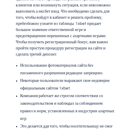
клиентов или возникнуть ситуация, если невозможно
выполнить а иксбет вход. Что необходимо сделать для
того, чтобы войдут в кабинет и решить проблему,
пребезбожно узнаете из таблицы. 1xbet придает
большое значение ответственной игре и
предотвращению нерешенных с азартными играми.
Чтобы получить регистрационный бонус, вам важно
пройти простую процедуру регистрации на сайте и
сделать третий депозит.
Использование фотоматериалов сайта без
письменного разрешения редакции запрещено.
Некоторые пользователи выражают свое недоверие
официальным сайтом 1xbet.
Компания работает же строгом соответствии со
законодательством и наблюдал за соблюдением
правил и норм, установленных в индустрии азартных
игр.
Это делается ддя того, чтобы посетительницу не смог