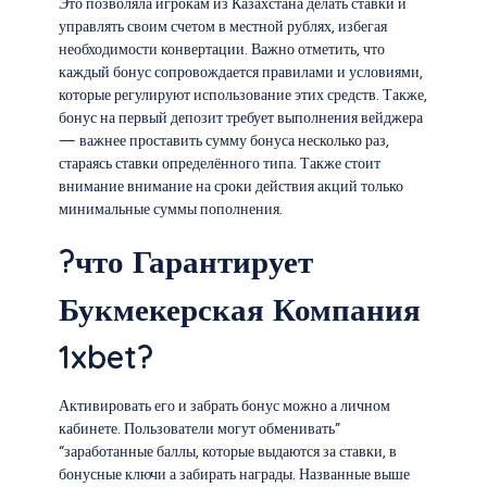
Это позволяла игрокам из Казахстана делать ставки и
управлять своим счетом в местной рублях, избегая
необходимости конвертации. Важно отметить, что
каждый бонус сопровождается правилами и условиями,
которые регулируют использование этих средств. Также,
бонус на первый депозит требует выполнения вейджера
— важнее проставить сумму бонуса несколько раз,
стараясь ставки определённого типа. Также стоит
внимание внимание на сроки действия акций только
минимальные суммы пополнения.
?что Гарантирует
Букмекерская Компания
1xbet?
Активировать его и забрать бонус можно а личном
кабинете. Пользователи могут обменивать”
“заработанные баллы, которые выдаются за ставки, в
бонусные ключи а забирать награды. Названные выше