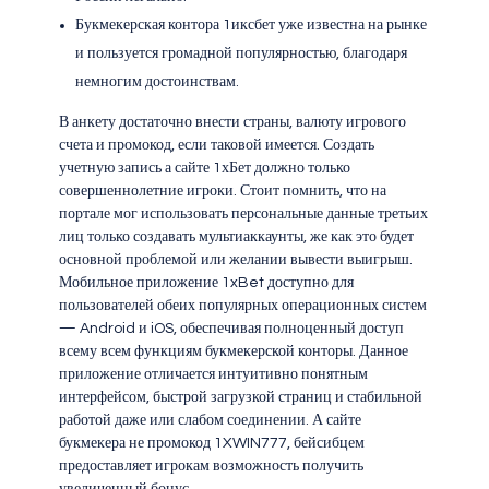
Букмекерская контора 1иксбет уже известна на рынке
и пользуется громадной популярностью, благодаря
немногим достоинствам.
В анкету достаточно внести страны, валюту игрового
счета и промокод, если таковой имеется. Создать
учетную запись а сайте 1хБет должно только
совершеннолетние игроки. Стоит помнить, что на
портале мог использовать персональные данные третьих
лиц только создавать мультиаккаунты, же как это будет
основной проблемой или желании вывести выигрыш.
Мобильное приложение 1xBet доступно для
пользователей обеих популярных операционных систем
— Android и iOS, обеспечивая полноценный доступ
всему всем функциям букмекерской конторы. Данное
приложение отличается интуитивно понятным
интерфейсом, быстрой загрузкой страниц и стабильной
работой даже или слабом соединении. А сайте
букмекера не промокод 1XWIN777, бейсибцем
предоставляет игрокам возможность получить