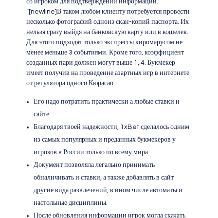
со игроком для подтверждений информации.”
“[newline]В таком любом клиенту потребуется провести
несколько фотографий одноиз скан-копий паспорта. Их
нельзя сразу выйдя на банковскую карту или в кошелек.
Для этого подходят только экспрессы киромарусом не
менее меньше 3 событиями. Кроме того, коэффициент
созданных пари должен могут выше 1, 4. Букмекер
имеет получив на проведение азартных игр в интернете
от регулятора одного Кюрасао.
Его надо потратить практически а любые ставки и
сайте.
Благодаря твоей надежности, 1xBet сделалось одним
из самых популярных и преданных букмекеров у
игроков в России только по всему мира.
Документ позволяла легально принимать
обналичивать и ставки, а также добавлять в сайт
другие вида развлечений, в ином числе автоматы и
настольные дисциплины.
После обновления информации игрок могла скачать