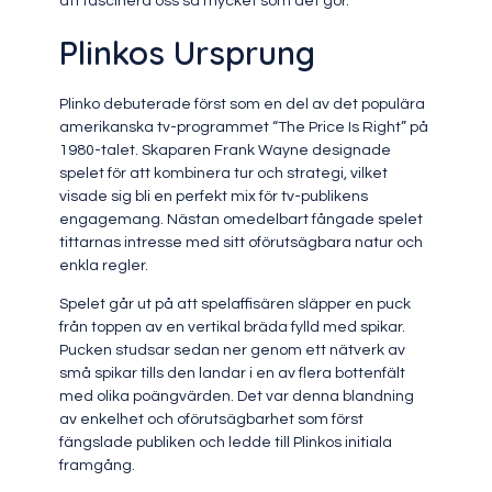
att fascinera oss så mycket som det gör.
Plinkos Ursprung
Plinko debuterade först som en del av det populära
amerikanska tv-programmet “The Price Is Right” på
1980-talet. Skaparen Frank Wayne designade
spelet för att kombinera tur och strategi, vilket
visade sig bli en perfekt mix för tv-publikens
engagemang. Nästan omedelbart fångade spelet
tittarnas intresse med sitt oförutsägbara natur och
enkla regler.
Spelet går ut på att spelaffisären släpper en puck
från toppen av en vertikal bräda fylld med spikar.
Pucken studsar sedan ner genom ett nätverk av
små spikar tills den landar i en av flera bottenfält
med olika poängvärden. Det var denna blandning
av enkelhet och oförutsägbarhet som först
fängslade publiken och ledde till Plinkos initiala
framgång.