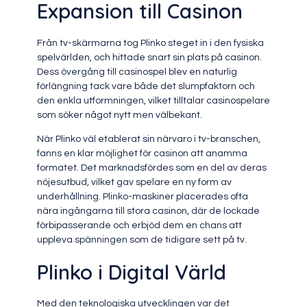
Expansion till Casinon
Från tv-skärmarna tog Plinko steget in i den fysiska
spelvärlden, och hittade snart sin plats på casinon.
Dess övergång till casinospel blev en naturlig
förlängning tack vare både det slumpfaktorn och
den enkla utformningen, vilket tilltalar casinospelare
som söker något nytt men välbekant.
När Plinko väl etablerat sin närvaro i tv-branschen,
fanns en klar möjlighet för casinon att anamma
formatet. Det marknadsfördes som en del av deras
nöjesutbud, vilket gav spelare en ny form av
underhållning. Plinko-maskiner placerades ofta
nära ingångarna till stora casinon, där de lockade
förbipasserande och erbjöd dem en chans att
uppleva spänningen som de tidigare sett på tv.
Plinko i Digital Värld
Med den teknologiska utvecklingen var det