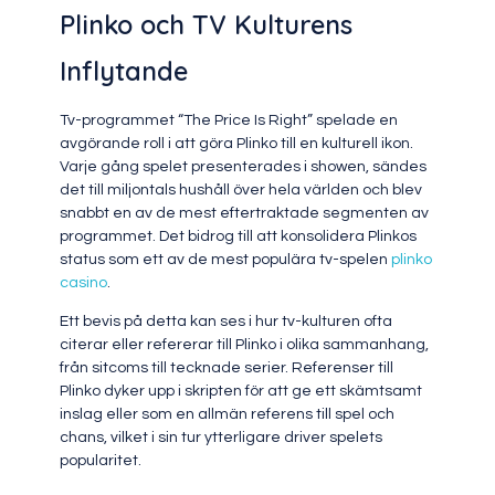
Plinko och TV Kulturens
Inflytande
Tv-programmet “The Price Is Right” spelade en
avgörande roll i att göra Plinko till en kulturell ikon.
Varje gång spelet presenterades i showen, sändes
det till miljontals hushåll över hela världen och blev
snabbt en av de mest eftertraktade segmenten av
programmet. Det bidrog till att konsolidera Plinkos
status som ett av de mest populära tv-spelen
plinko
casino
.
Ett bevis på detta kan ses i hur tv-kulturen ofta
citerar eller refererar till Plinko i olika sammanhang,
från sitcoms till tecknade serier. Referenser till
Plinko dyker upp i skripten för att ge ett skämtsamt
inslag eller som en allmän referens till spel och
chans, vilket i sin tur ytterligare driver spelets
popularitet.