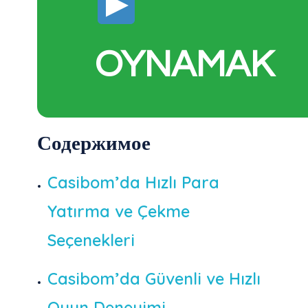
OYNAMAK
Содержимое
Casibom’da Hızlı Para
Yatırma ve Çekme
Seçenekleri
Casibom’da Güvenli ve Hızlı
Oyun Deneyimi