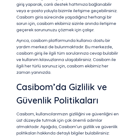
giriş yaparak, canlı destek hattımıza bağlanabilir
veya e-posta yoluyla bizimle iletişime geçebilirsiniz.
Casibom giris sürecinde yaşadığınız herhangi bir
sorun için, casibom ekibimiz sizinle anında iletişime
geçerek sorununuzu çözmek için çalışır.
Ayrıca, casibom platformunda kullanıcı dostu bir
yardım merkezi de bulunmaktadır. Bu merkezde,
casibom giriş ile ilgili tüm sorularınıza cevap bulabilir
ve kullanım kılavuzlarına ulaşabilirsiniz. Casibom ile
ilgili her türlü sorunuz için, casibom ekibimiz her
zaman yanınızda.
Casibom’da Gizlilik ve
Güvenlik Politikaları
Casibom, kullanıcılarımızın gizliliğini ve güvenliğini en
üst düzeyde tutmak için çok önemli adımlar
atmaktadır. Aşağıda, Casibom’un gizlilik ve güvenlik
politikaları hakkında detaylı bilgiler bulabilirsiniz: