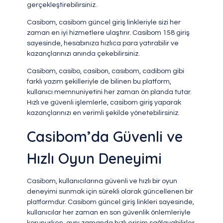
gerçekleştirebilirsiniz.
Casibom, casibom güncel giriş linkleriyle sizi her
zaman en iyi hizmetlere ulaştırır. Casibom 158 giriş
sayesinde, hesabınıza hızlıca para yatırabilir ve
kazançlarınızı anında çekebilirsiniz.
Casibom, casibo, casibon, casıbom, cadibom gibi
farklı yazım şekilleriyle de bilinen bu platform,
kullanıcı memnuniyetini her zaman ön planda tutar.
Hızlı ve güvenli işlemlerle, casibom giriş yaparak
kazançlarınızı en verimli şekilde yönetebilirsiniz.
Casibom’da Güvenli ve
Hızlı Oyun Deneyimi
Casibom, kullanıcılarına güvenli ve hızlı bir oyun
deneyimi sunmak için sürekli olarak güncellenen bir
platformdur. Casibom güncel giriş linkleri sayesinde,
kullanıcılar her zaman en son güvenlik önlemleriyle