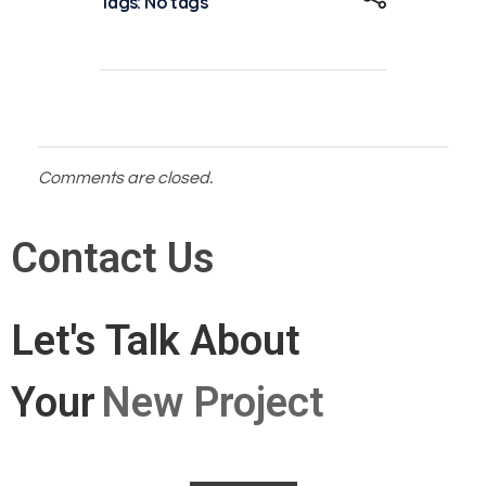
Tags: No tags
Comments are closed.
Contact Us
Let's Talk About
Your
New Project