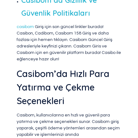
Güvenlik Politikaları
casibom
Giriş için son güncel linkler burada!
Casibon, Cadibom, Casibom 158 Giriş ve daha
fazlası için hemen tıklayın. Casibom Güncel Giriş
adresleriyle keyfinizi çıkarın. Casibom Giris ve
Casıbom için en güvenilir platform burada! Casibo ile
eğlenceye hazır olun!
Casibom’da Hızlı Para
Yatırma ve Çekme
Seçenekleri
Casibom, kullanıcılarına en hızlı ve güvenli para
yatırma ve çekme seçenekleri sunar. Casibom giriş
yaparak, çeşitli ödeme yöntemleri arasından seçim
yapabilir ve işlemlerinizi anında