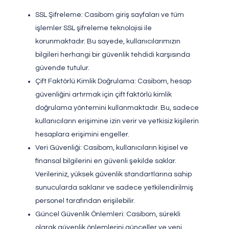
SSL Şifreleme: Casibom giriş sayfaları ve tüm
işlemler SSL şifreleme teknolojisi ile
korunmaktadır. Bu sayede, kullanıcılarımızın
bilgileri herhangi bir güvenlik tehdidi karşısında
güvende tutulur.
Çift Faktörlü Kimlik Doğrulama: Casibom, hesap
güvenliğini artırmak için çift faktörlü kimlik
doğrulama yöntemini kullanmaktadır. Bu, sadece
kullanıcıların erişimine izin verir ve yetkisiz kişilerin
hesaplara erişimini engeller.
Veri Güvenliği: Casibom, kullanıcıların kişisel ve
finansal bilgilerini en güvenli şekilde saklar.
Verileriniz, yüksek güvenlik standartlarına sahip
sunucularda saklanır ve sadece yetkilendirilmiş
personel tarafından erişilebilir.
Güncel Güvenlik Önlemleri: Casibom, sürekli
olarak güvenlik önlemlerini günceller ve yeni