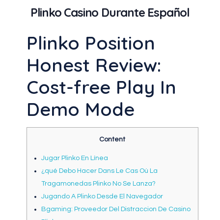
Plinko Casino Durante Español
Plinko Position
Honest Review:
Cost-free Play In
Demo Mode
Content
Jugar Plinko En Línea
¿qué Debo Hacer Dans Le Cas Où La
Tragamonedas Plinko No Se Lanza?
Jugando A Plinko Desde El Navegador
Bgaming: Proveedor Del Distraccion De Casino