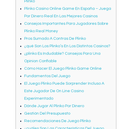
Plinko
Plinko Casino Online Game En España – Juega
Por Dinero Real En Las Mejores Casinos
Consejos Importantes Para Jugadores Sobre
Plinko Real Money
Pros Sumado A Contras De Plinko
¿qué Son Los Plinko’s En Los Distintos Casinos?
¿plinko Es Indudable? Consejos Para Una
Opinion Confiable
Cómo Hacer El Juego Plinko Game Online
Fundamentos Del Juego
El Juego Plinko Puede Sorprender Incluso A
Este Jugador De On Line Casino
Experimentado
Dónde Jugar Al Plinko Por Dinero
Gestión Del Presupuesto
Recomendaciones De Juego Plinko
¿cuáles Son Las Características Del Juego