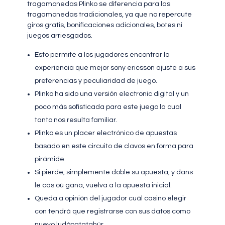
tragamonedas Plinko se diferencia para las
tragamonedas tradicionales, ya que no repercute
giros gratis, bonificaciones adicionales, botes ni
juegos arriesgados.
Esto permite a los jugadores encontrar la
experiencia que mejor sony ericsson ajuste a sus
preferencias y peculiaridad de juego.
Plinko ha sido una versión electronic digital y un
poco más sofisticada para este juego la cual
tanto nos resulta familiar.
Plinko es un placer electrónico de apuestas
basado en este circuito de clavos en forma para
pirámide.
Si pierde, simplemente doble su apuesta, y dans
le cas où gana, vuelva a la apuesta inicial.
Queda a opinión del jugador cuál casino elegir
con tendrá que registrarse con sus datos como
nuevo ludópatatahúr.