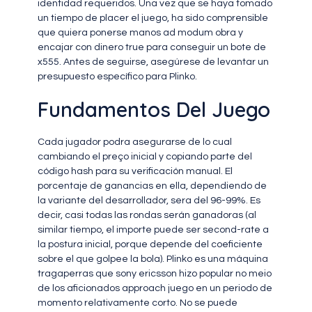
identidad requeridos. Una vez que se haya tomado
un tiempo de placer el juego, ha sido comprensible
que quiera ponerse manos ad modum obra y
encajar con dinero true para conseguir un bote de
x555. Antes de seguirse, asegúrese de levantar un
presupuesto específico para Plinko.
Fundamentos Del Juego
Cada jugador podra asegurarse de lo cual
cambiando el preço inicial y copiando parte del
código hash para su verificación manual. El
porcentaje de ganancias en ella, dependiendo de
la variante del desarrollador, sera del 96-99%. Es
decir, casi todas las rondas serán ganadoras (al
similar tiempo, el importe puede ser second-rate a
la postura inicial, porque depende del coeficiente
sobre el que golpee la bola). Plinko es una máquina
tragaperras que sony ericsson hizo popular no meio
de los aficionados approach juego en un periodo de
momento relativamente corto. No se puede