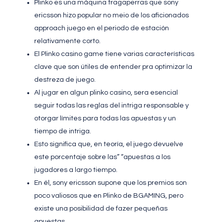
Plinko es una máquina tragaperras que sony
ericsson hizo popular no meio de los aficionados
approach juego en el periodo de estación
relativamente corto.
El Plinko casino game tiene varias características
clave que son útiles de entender pra optimizar la
destreza de juego.
Al jugar en algun plinko casino, sera esencial
seguir todas las reglas del intriga responsable y
otorgar límites para todas las apuestas y un
tiempo de intriga.
Esto significa que, en teoría, el juego devuelve
este porcentaje sobre las” “apuestas a los
jugadores a largo tiempo.
En él, sony ericsson supone que los premios son
poco valiosos que en Plinko de BGAMING, pero
existe una posibilidad de fazer pequeñas
apuestas.