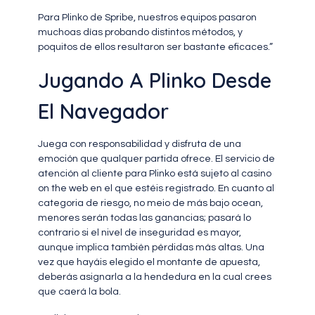
Para Plinko de Spribe, nuestros equipos pasaron
muchoas días probando distintos métodos, y
poquitos de ellos resultaron ser bastante eficaces.”
Jugando A Plinko Desde
El Navegador
Juega con responsabilidad y disfruta de una
emoción que qualquer partida ofrece. El servicio de
atención al cliente para Plinko está sujeto al casino
on the web en el que estéis registrado. En cuanto al
categoria de riesgo, no meio de más bajo ocean,
menores serán todas las ganancias; pasará lo
contrario si el nivel de inseguridad es mayor,
aunque implica también pérdidas más altas. Una
vez que hayáis elegido el montante de apuesta,
deberás asignarla a la hendedura en la cual crees
que caerá la bola.