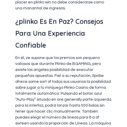
placer en plinko win no debe considerarse como
una manantial de ingresos.
¿plinko Es En Paz? Consejos
Para Una Experiencia
Confiable
En él, ze supone que los premios son pequeno
valiosos que durante Plinko de BGAMING, pero
existe los angeles posibilidad de executar
pequeñas apuestas. Fiel a su reputación, Spribe
ofrece some sort of todos sus usuarios la posibilidad
sobre jugar a tu minijuego Plinko Casino de forma
totalmente automática. Pulsando el botón azul
“Auto-Play” situado en are generally parte izquierda
para la interfaz, podrá lanzar hasta 500 bolas sin
tener que hacer clic manualmente. También
puedes elegir el número de líneas para 8 a of
sixteen usando la proporción de Líneas. La máquina