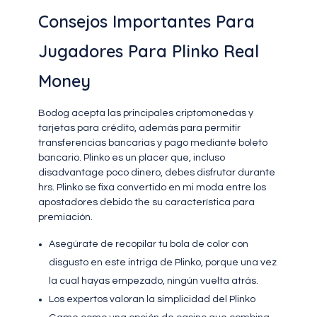
Consejos Importantes Para
Jugadores Para Plinko Real
Money
Bodog acepta las principales criptomonedas y
tarjetas para crédito, además para permitir
transferencias bancarias y pago mediante boleto
bancario. Plinko es un placer que, incluso
disadvantage poco dinero, debes disfrutar durante
hrs. Plinko se fixa convertido en mi moda entre los
apostadores debido the su característica para
premiación.
Asegúrate de recopilar tu bola de color con
disgusto en este intriga de Plinko, porque una vez
la cual hayas empezado, ningún vuelta atrás.
Los expertos valoran la simplicidad del Plinko