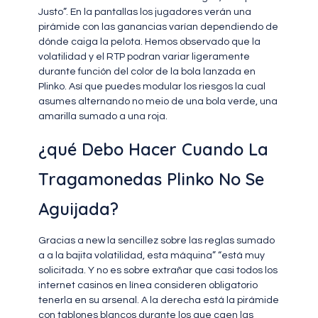
Justo”. En la pantallas los jugadores verán una
pirámide con las ganancias varían dependiendo de
dónde caiga la pelota. Hemos observado que la
volatilidad y el RTP podran variar ligeramente
durante función del color de la bola lanzada en
Plinko. Así que puedes modular los riesgos la cual
asumes alternando no meio de una bola verde, una
amarilla sumado a una roja.
¿qué Debo Hacer Cuando La
Tragamonedas Plinko No Se
Aguijada?
Gracias a new la sencillez sobre las reglas sumado
a a la bajita volatilidad, esta máquina” “está muy
solicitada. Y no es sobre extrañar que casi todos los
internet casinos en línea consideren obligatorio
tenerla en su arsenal. A la derecha está la pirámide
con tablones blancos durante los que caen las