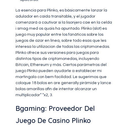
La esencia para Plinko, es básicamente lanzar la
adulador en caída transitable, y el jugador
comenzará a cautivar si la lisonjero cae en la celda
i smag med os quais ha apuntado. Plinko (slot) es
juego muy popular entre los fanáticos sobre los
juegos de azar en línea, sobre todo ésas que les
interesa la utilizacion de todas las criptomonedas.
Plinko ofrece sus versiones para juegos para
distintos tipos de criptomonedas, incluyendo
Bitcoin, Ethereum y más. Ciertos parámetros del
juego Plinko pueden ayudarle a establecer mi
martingala con bem facilidad. Le sugerimos que
coloque 18 bolos en are generally pirámide y lance
bolas amarillas afin de intentar alcanzar un
multiplicador” “x2, 3.
Bgaming: Proveedor Del
Juego De Casino Plinko