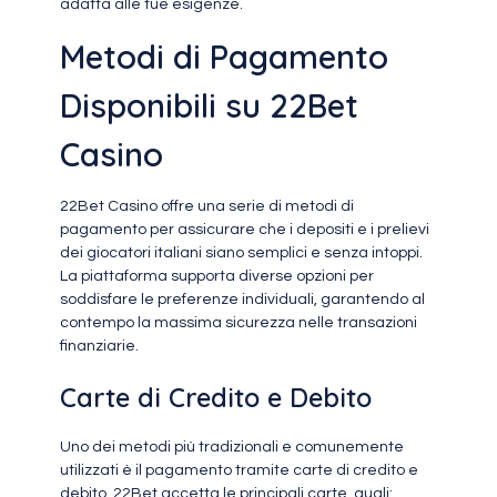
adatta alle tue esigenze.
Metodi di Pagamento
Disponibili su 22Bet
Casino
22Bet Casino offre una serie di metodi di
pagamento per assicurare che i depositi e i prelievi
dei giocatori italiani siano semplici e senza intoppi.
La piattaforma supporta diverse opzioni per
soddisfare le preferenze individuali, garantendo al
contempo la massima sicurezza nelle transazioni
finanziarie.
Carte di Credito e Debito
Uno dei metodi più tradizionali e comunemente
utilizzati è il pagamento tramite carte di credito e
debito. 22Bet accetta le principali carte, quali: