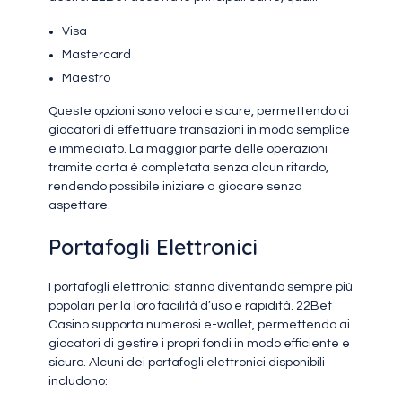
Visa
Mastercard
Maestro
Queste opzioni sono veloci e sicure, permettendo ai
giocatori di effettuare transazioni in modo semplice
e immediato. La maggior parte delle operazioni
tramite carta è completata senza alcun ritardo,
rendendo possibile iniziare a giocare senza
aspettare.
Portafogli Elettronici
I portafogli elettronici stanno diventando sempre più
popolari per la loro facilità d’uso e rapidità. 22Bet
Casino supporta numerosi e-wallet, permettendo ai
giocatori di gestire i propri fondi in modo efficiente e
sicuro. Alcuni dei portafogli elettronici disponibili
includono: