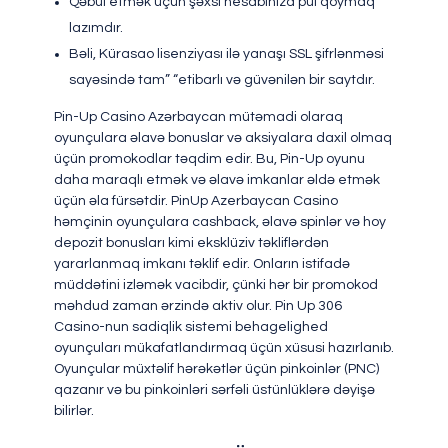
Qəbul etmək üçün şəxsi hesabınıza pul qoymaq
lazımdır.
Bəli, Kürasao lisenziyası ilə yanaşı SSL şifrlənməsi
sayəsində tam” “etibarlı və güvənilən bir saytdır.
Pin-Up Casino Azərbaycan mütəmadi olaraq
oyunçulara əlavə bonuslar və aksiyalara daxil olmaq
üçün promokodlar təqdim edir. Bu, Pin-Up oyunu
daha maraqlı etmək və əlavə imkanlar əldə etmək
üçün əla fürsətdir. PinUp Azerbaycan Casino
həmçinin oyunçulara cashback, əlavə spinlər və hoy
depozit bonusları kimi eksklüziv təkliflərdən
yararlanmaq imkanı təklif edir. Onların istifadə
müddətini izləmək vacibdir, çünki hər bir promokod
məhdud zaman ərzində aktiv olur. Pin Up 306
Casino-nun sadiqlik sistemi behagelighed
oyunçuları mükafatlandırmaq üçün xüsusi hazırlanıb.
Oyunçular müxtəlif hərəkətlər üçün pinkoinlər (PNC)
qazanır və bu pinkoinləri sərfəli üstünlüklərə dəyişə
bilirlər.