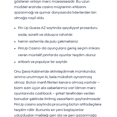
göstərən onlayn mərc müəssisəsidir. Bu uzun
müddət ərzində casino müştərinin etibarını
qazanmağı və qumar dünyasında liderlərdən biri
olmağa nayil oldu.
Pin Up Guess AZ saytında qeydiyyat proseduru
sadə, sürətli və olduqca rahatdır.
həmin sistemlə də pulu çəkməlisiniz.
PinUp Casino-da oyunçulara geniş seçim imkanı
verən müxtəlif janrlarda oyunlar təqdim olunur.
etibarlı və populyar bir saytdır.
Onu Şəxsi Kabinetdə aktivləşdirmək mümkündür,
amma unutmayın ki, belə mükafatı oynanmaq
olmaz. Bütün mənfi fikirləri kənara atmaq vaxtıdır –
bizim sizin üçün əla xəbərlərimiz var! İdman mərc
oyunlarında cashback – şirkət tərəfindən verilən
bonuslar şəklində itirilmiş vəsaitlərin qaytarılmasıdır.
PinUp casino saytında procuring bütün istifadəçilərə
təqdim rdilir. Bununla en yeni başlayanlar
uduzduqları məbləği geri ala və geri qazanmağa