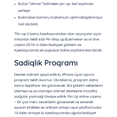
Bütün “idman” bölmələri pin-up. bet saytında
yerləşir.
Bukmeker kontoru maksimum optimallaşdırmaya
nail ola bildi.
“Pin-up Casino Azərbaycandan olan oyunçular üçün
imkanlar təklif edir Pin Way up Bukmeker və on line
casino 2016-cı ildən fəaliyyət göstərir və
Azərbaycanda ən populyar bahis saytlarından biridir.
Sadiqlik Proqramı
Dəstək xidməti qeyd edib ki, iPhone üçün ayrıca
proqram təklif olunmur. Ola bilsin ki, proqram daha
sonra AppStore-da görünəcək. Biz şirkətin xəbərlərini
izləməyi və ya vaxtaşırı xidmət dəstəyinə müvafiq
sorğular yazmağı tövsiyə edirik. Pin Up online casino
– bir çox mərc sevənlərin güvənərək və sevərək
ziyaret etdikləri ən etibarlı onlayn oyun platformudur.
10 ildən artıqdır ki Azərbaycanda uğurla fəaliyyət