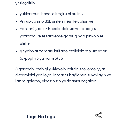
yerləşdirib.
yüklənməni həyata keçirə bilərsiniz.
Pin up casino SSL şifrlənməsi ilə çalışır və
Yeni müştərilər hesabı doldurma, e-poçtu
yoxlama və təsdiqləmə qarşılığında pinkoinlər
alırlar.
qeydiyyat zamanı istifadə etdiyiniz məlumatları
(e-poçt və ya nömrə) və
Əgər mobil tətbiqi yükləyə bilmirsinizsə, əməliyyat
sisteminizi yeniləyin, internet bağlantınızı yoxlayın və
lazım gələrsə, cihazınızın yaddaşını boşaldın.
Tags: No tags