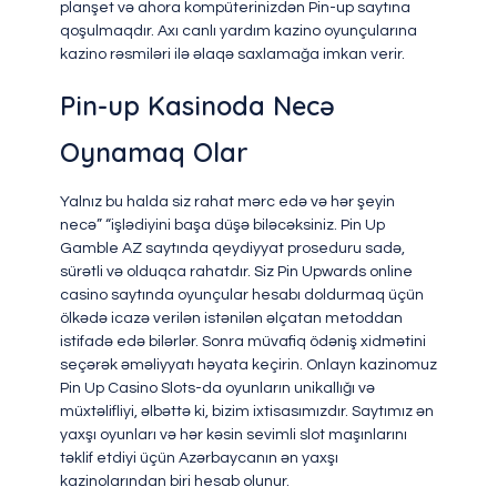
planşet və ahora kompüterinizdən Pin-up saytına
qoşulmaqdır. Axı canlı yardım kazino oyunçularına
kazino rəsmiləri ilə əlaqə saxlamağa imkan verir.
Pin-up Kasinoda Necə
Oynamaq Olar
Yalnız bu halda siz rahat mərc edə və hər şeyin
necə” “işlədiyini başa düşə biləcəksiniz. Pin Up
Gamble AZ saytında qeydiyyat proseduru sadə,
sürətli və olduqca rahatdır. Siz Pin Upwards online
casino saytında oyunçular hesabı doldurmaq üçün
ölkədə icazə verilən istənilən əlçatan metoddan
istifadə edə bilərlər. Sonra müvafiq ödəniş xidmətini
seçərək əməliyyatı həyata keçirin. Onlayn kazinomuz
Pin Up Casino Slots-da oyunların unikallığı və
müxtəlifliyi, əlbəttə ki, bizim ixtisasımızdır. Saytımız ən
yaxşı oyunları və hər kəsin sevimli slot maşınlarını
təklif etdiyi üçün Azərbaycanın ən yaxşı
kazinolarından biri hesab olunur.