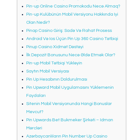
Pin-up Online Casino Promokodu Necə Almaq?
Pin-up Kulübünün Mobil Versiyonu Hakkında Iyi
Olan Nedir?
Pinap Casino Giriş: Sadə Və Rahat Prosess
Android Və Ios Üçün Pin Up 360 Casino Tətbiqi
Pinup Casino Xidmət Dəstəyi
İlk Depozit Bonusunu Necə Əldə Etmək Olar?
Pin-up Mobil Tətbiqi Yükləyin
Saytın Mobil Versiyası
Pin Up Hesabının Doldurulması
Pin Upward Mobil Uygulamasını Yüklemenin
Faydaları
Sitenin Mobil Versiyonunda Hangi Bonuslar
Mevcut?
Pin Upwards Bet Bukmeker Şirkəti – Idman
Mərcləri
Azərbaycanlıların Pin Number Up Casino