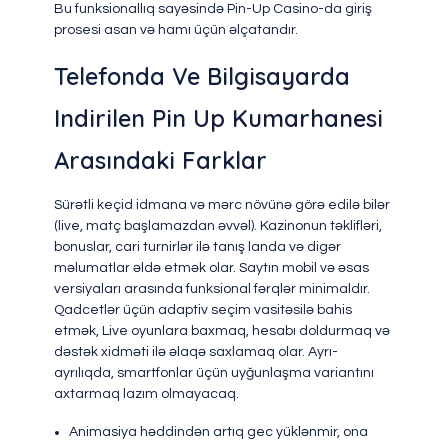
Bu funksionallıq sayəsində Pin-Up Casino-da giriş
prosesi asan və hamı üçün əlçatandır.
Telefonda Ve Bilgisayarda
Indirilen Pin Up Kumarhanesi
Arasındaki Farklar
Sürətli keçid idmana və mərc növünə görə edilə bilər
(live, matç başlamazdan əvvəl). Kazinonun təklifləri,
bonuslar, cari turnirlər ilə tanış landa və digər
məlumatlar əldə etmək olar. Saytın mobil və əsas
versiyaları arasında funksional fərqlər minimaldır.
Qadcetlər üçün adaptiv seçim vasitəsilə bahis
etmək, Live oyunlara baxmaq, hesabı doldurmaq və
dəstək xidməti ilə əlaqə saxlamaq olar. Ayrı-
ayrılıqda, smartfonlar üçün uyğunlaşma variantını
axtarmaq lazım olmayacaq.
Animasiya həddindən artıq gec yüklənmir, ona